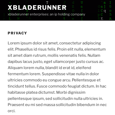
Skip
XBLADERUNNER
to
xbladerunner enterprises: an ip holding company
content
PRIVACY
Lorem ipsum dolor sit amet, consectetur adipiscing
elit. Phasellus id risus felis. Proin elit nulla, elementum
sit amet diam rutrum, mollis venenatis felis. Nullam
dapibus lacus justo, eget ullamcorper justo cursus ac.
Aliquam lorem nulla, blandit id erat id, eleifend
fermentum lorem. Suspendisse vitae nulla in dolor
ultricies commodo eu congue arcu. Pellentesque et
tincidunt tellus. Fusce commodo feugiat dictum. In hac
habitasse platea dictumst. Morbi dignissim
pellentesque ipsum, sed sollicitudin nulla ultricies in.
Praesent eu mi sed massa sollicitudin bibendum in nec
orci.